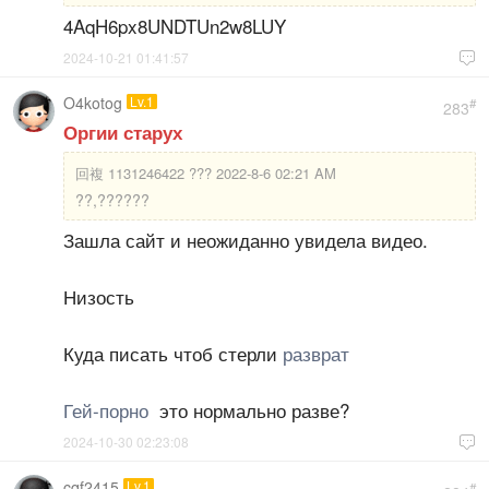
4AqH6px8UNDTUn2w8LUY
2024-10-21 01:41:57

O4kotog
Lv.1
#
283
Оргии старух
回複
1131246422 ??? 2022-8-6 02:21 AM
??,??????
Зашла сайт и неожиданно увидела видео.
Низость
Куда писать чтоб стерли
разврат
Гей-порно
это нормально разве?
2024-10-30 02:23:08

cqf2415
Lv.1
#