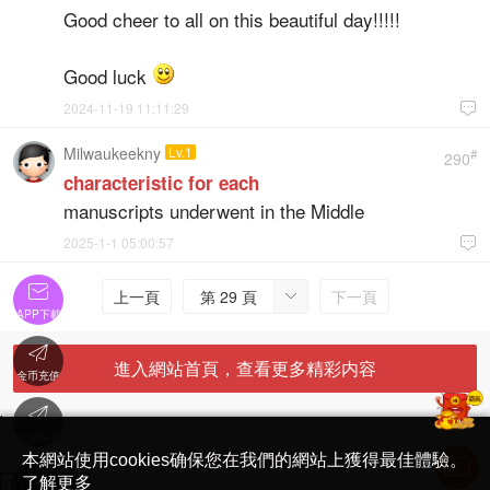
Good cheer to all on this beautiful day!!!!!
Good luck
2024-11-19 11:11:29

Milwaukeekny
Lv.1
#
290
characteristic for each
manuscripts underwent in the Middle
2025-1-1 05:00:57


上一頁
第 29 頁
下一頁

APP下載

進入網站首頁，查看更多精彩内容
金币充值

'
在線客服
简体中文版
本網站使用cookies确保您在我們的網站上獲得最佳體驗。

了解更多
Translate