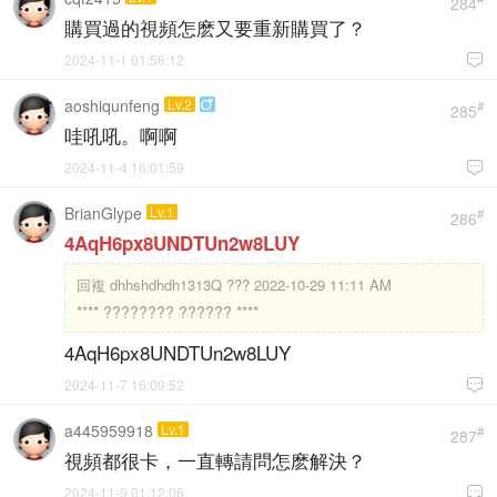
284
購買過的視頻怎麽又要重新購買了？
2024-11-1 01:56:12

aoshiqunfeng
Lv.2

#
285
哇吼吼。啊啊
2024-11-4 16:01:59

BrianGlype
Lv.1
#
286
4AqH6px8UNDTUn2w8LUY
回複
dhhshdhdh1313Q ??? 2022-10-29 11:11 AM
**** ???????? ?????? ****
4AqH6px8UNDTUn2w8LUY
2024-11-7 16:09:52

a445959918
Lv.1
#
287
視頻都很卡，一直轉請問怎麽解決？
2024-11-9 01:12:06
